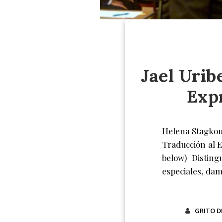
Jael Urib
Exp
Helena Stagkour
Traducción al E
below) Distin
especiales, dam
GRITO D