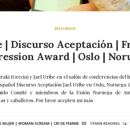
DISCURSOS
e | Discurso Aceptación | 
ression Award | Oslo | Nor
aki (Grecia) y Jael Uribe en el salón de conferencias del ho
spañol Discurso Aceptación Jael Uribe en Oslo, Noruega. 
guido Comité y miembros de la Unión Noruega de Auto
as y caballeros. Por favor acepten mi más
E MUJER | WOMAN SCREAM | CRI DE FEMME
19 MIN
READING