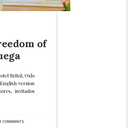
Freedom of
uega
tel Britol, Oslo
(English version
res, invitados
1 COMMENTS