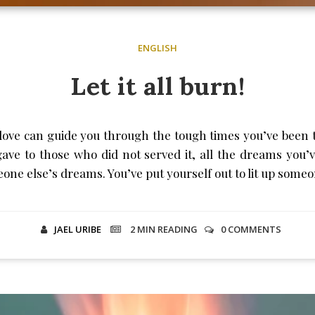
ENGLISH
Let it all burn!
love can guide you through the tough times you’ve been 
ave to those who did not served it, all the dreams you’v
one else’s dreams. You’ve put yourself out to lit up some
JAEL URIBE
2 MIN
READING
0 COMMENTS