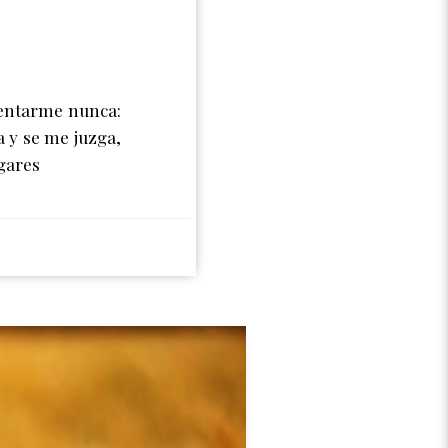
sentarme nunca:
a y se me juzga,
gares