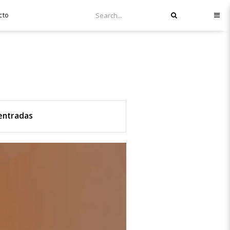
cto
 entradas