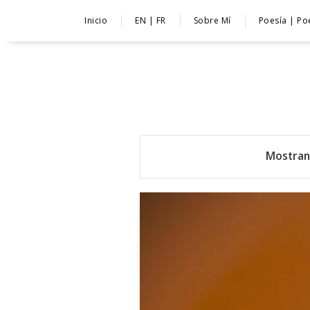
Inicio
EN | FR
Sobre Mí
Poesía | Po
Mostran