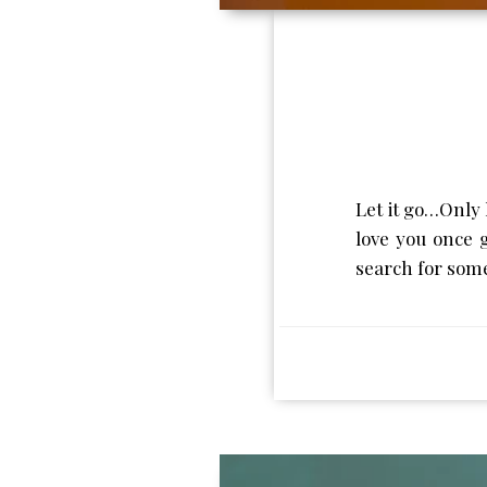
Let it go…Only 
love you once g
search for some