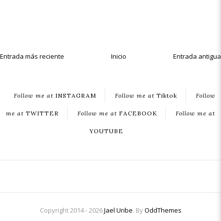
Entrada más reciente
Inicio
Entrada antigua
Follow me at
INSTAGRAM
Follow me at
Tiktok
Follow
me at
TWITTER
Follow me at
FACEBOOK
Follow me at
YOUTUBE
Copyright 2014 - 2026
Jael Uribe
. By
OddThemes